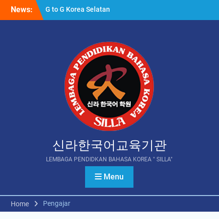
Skip
News:
G to G Korea Selatan
to
VISI dan MISI
content
PELAKSANA PENEMPATAN
PEKERJA MIGRAN
INDONESIA
신라한국어교육기관
LEMBAGA PENDIDKAN BAHASA KOREA " SILLA"
Menu
Pengajar
Home