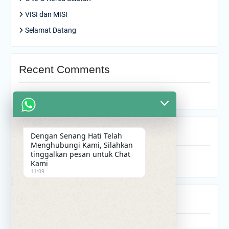
VISI dan MISI
Selamat Datang
Recent Comments
Tidak ada komentar untuk ditampilkan.
Archives
Dengan Senang Hati Telah
Menghubungi Kami, Silahkan
tinggalkan pesan untuk Chat
Oktober 2021
Kami
11:09
Categories