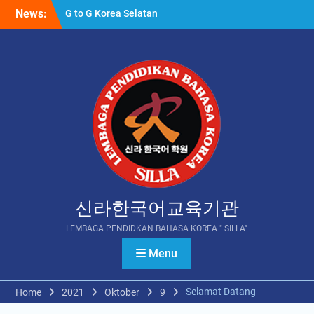
Skip
News:
G to G Korea Selatan
to
VISI dan MISI
content
PELAKSANA PENEMPATAN
PEKERJA MIGRAN
INDONESIA
신라한국어교육기관
LEMBAGA PENDIDKAN BAHASA KOREA " SILLA"
Menu
Selamat Datang
Home
2021
Oktober
9