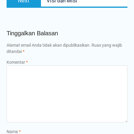
Next
VISI dan MISI
pos
post:
Tinggalkan Balasan
Alamat email Anda tidak akan dipublikasikan.
Ruas yang wajib
ditandai
*
Komentar
*
Nama
*